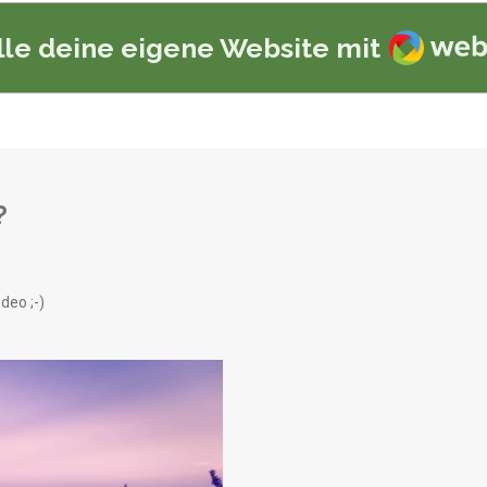
Webad
lle deine eigene Website mit
?
eo ;-)